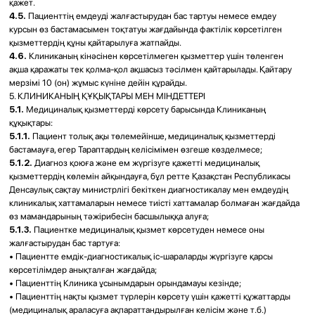
мерзімсіз қолданылады.
10.2.
Осы Офертаға Пациенттің акцепті оның барлық шарттарымен
толық әрі сөзсіз келісуді білдіреді және ақылы медициналық қызметтер
көрсету туралы шарт жасасумен теңестіріледі.
10.3.
Клиника осы Офертаға және қызметтердің прейскурантына
біржақты тәртіппен өзгерістер енгізуге құқылы. Барлық өзгерістер
Клиникада және/немесе ресми сайтында жарияланған сәттен бастап
күшіне енеді.
10.4.
Пациенттің өзгерістер енгізілгеннен кейін медициналық қызметке
жүгінуі Пациенттің оның жаңа редакциясымен келісімі ретінде қаралады.
10.5.
Осы Офертада реттелмеген жағдайларда Тараптар Қазақстан
Республикасының қолданыстағы заңнамасын басшылыққа алады.
10.6.
Осы Оферта мемлекеттік және орыс тілдерінде жасалды.
11. ТАРАПТАРДЫҢ ДЕРЕКТЕМЕЛЕРІ
11.1.
Тараптар Пациенттің деректемелері ретінде оның дәрігердің
қабылдауына жазылу кезінде көрсеткен мәліметтері қабылданатынына
сөзсіз келіседі.
11.2.
Клиниканың деректемелері:
ЖШС «Лор центр “V-ent”»
Банктік реквизиттері:
БСН: 170240028015
ИИК: KZ27722S000006913807
Банк: АҚ "Kaspi Bank”
БСК: CASPKZKA
Заңды мекен-жайы: Алматы қ, Микрорайон Казахфильм , 34А
Нақты мекен-жайы: Алматы қ, Навои көш-сі, 58