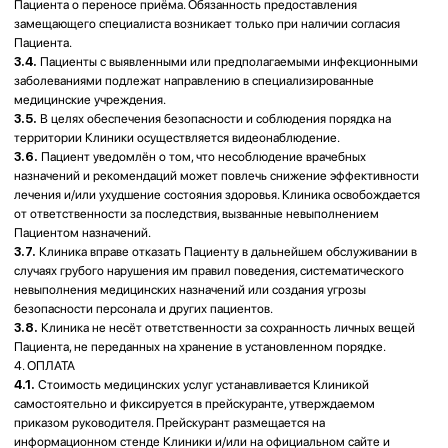
оплачиваются отдельно, в соответствии с действующим прейскурантом.
4.3.
Оплата услуг производится в национальной валюте Республики
Казахстан (тенге) наличными денежными средствами, банковскими
картами либо иными способами, доступными в Клинике.
4.4.
Услуги подлежат оплате Пациентом (или третьим лицом по его
поручению) до начала их оказания, если иное не согласовано с
Клиникой. Дополнительные услуги, назначенные в процессе
консультации или лечения, оплачиваются отдельно, не позднее 30
(тридцати) минут после их завершения.
4.5.
В случае отказа Пациента от продолжения лечения либо
прерывания им курса лечения по собственной инициативе стоимость
фактически оказанных услуг возврату не подлежит.
4.6.
Возврат денежных средств, уплаченных за услуги, не оказанные по
вине Клиники, осуществляется исключительно безналичным способом.
Срок возврата составляет до 10 (десяти) рабочих дней.
5. ПРАВА И ОБЯЗАННОСТИ КЛИНИКИ
5.1.
При оказании медицинских услуг Клиника имеет право:
5.1.1.
не приступать к оказанию медицинских услуг до момента их
полной оплаты Пациентом, если иное не предусмотрено соглашением
сторон;
5.1.2.
определять объем необходимых медицинских услуг,
направленных на установление диагноза и лечение, руководствуясь
клиническими протоколами диагностики и лечения, утвержденными
Министерством здравоохранения Республики Казахстан, или опытом
своих специалистов при отсутствии соответствующих протоколов;
5.1.3.
отказать Пациенту в оказании или продолжении оказания
медицинских услуг в случаях:
• в случаях выявления у Пациента противопоказаний к проведению
лечебно-диагностических мероприятий;
• при несоблюдении Пациентом рекомендаций Клиники;
• в случае отказа Пациента от оформления/подписания документов,
являющихся необходимыми при оказании конкретных видов услуг
(информированное согласие на медицинское вмешательство и т.п.);