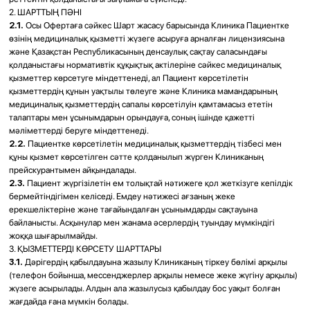
медициналық қызметкердің қолымен расталады;
6.1.7.
Клиниканың лауазымды адамдарына, сондай-ақ бақылаушы және/
немесе қадағалаушы органдарға немесе сотқа шағым жасауға;
6.1.8.
Клиника қызметкерлерінің медициналық көмекке жүгіну фактісін,
денсаулық жағдайын, диагнозын және тексеру мен емдеу кезінде
алынған өзге де мәліметтерді заңнамалық актілерде көзделген
жағдайларды қоспағанда құпияда сақтауға. Пациенттің медициналық
көмекке жүгінген және оны алған кезде берген деректерінің, сондай-ақ
дәрігерлік құпияны құрайтын өзге де ақпараттың құпиялылығын сақтау
құқығы медициналық қызметкерлер мен өзге адамдардың оны жария
еткені үшін жауапкершілігін туындатады;
6.1.9.
Өзінің денсаулық жағдайы туралы бар ақпаратты қолжетімді
нысанда алуға, оның ішінде тексеру нәтижелері, аурудың болуы,
диагнозы мен болжамы, емдеу әдістері, оларға байланысты тәуекелдер,
ықтимал медициналық араласулардың нұсқалары, олардың салдарлары
мен жүргізілген емнің нәтижелері туралы.
6.2.
Пациенттің міндеттері:
6.2.1.
Медициналық қызметкерлерге, медициналық көмек көрсетуге
қатысатын басқа адамдарға құрметпен қарауға, сондай-ақ басқа
Пациенттердің құқықтарын құрметтеуге;
6.2.2.
Медициналық көмек көрсетуші тұлғаға өзінің денсаулық жағдайы
туралы шынайы ақпарат беруге, соның ішінде дәрілік заттарды қолдануға
қарсы көрсетілімдер, аллергиялық реакциялар, бұрынғы және тұқым
қуалайтын аурулар туралы. Пациент өзінің денсаулығы туралы ақпаратты
бұрмалаудың қойылатын диагноздың дұрыстығы мен қауіпсіздігіне,
тағайындалған емдеуге, сауығу ықтималдығына әсер етуі мүмкін екенін
білуге тиіс;
6.2.3.
Емдеуші дәрігердің медициналық тағайындауларын және
ұсынымдарын уақтылы әрі дәл орындауға;
6.2.4.
Медициналық көмектің барлық кезеңдерінде дәрігермен
ынтымақтаса әрекет етуге;
6.2.5.
Клиникадағы Пациенттер үшін белгіленген ішкі тәртіп
қағидаларын сақтауға;