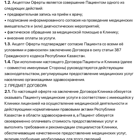
1.4.
При исполнении настоящего Договора Пациенты и Клиника (далее
– совместно именуемые Стороны) руководствуются действующим
законодательством, регулирующим предоставление медицинских услуг
населению организациями здравоохранения.
2. ПРЕДМЕТ ДОГОВОРА
2.1.
По настоящей оферте на заключение Договора Клиника обязуется
оказывать Пациенту медицинские услуги в соответствии с имеющейся у
Клиники лицензией на осуществление медицинской деятельности и
действующими нормативными правовыми актами Республике
Казахстан в области здравоохранения в, а Пациент обязуется
своевременно оплачивать стоимость предоставляемых услуг и
выполнять требования и рекомендации специалистов Клиники,
обеспечивающие качественное предоставление медицинских услуг,
включая сообщение необходимых для этого сведений.
2.2.
Перечень и стоимость медицинских услуг, предоставляемых
пациенту, устанавливается прейскурантом Клиники, действующим на
момент оказания услуг.
2.3.
Пациент соглашается с тем, что проводимое лечение не может
полностью гарантировать достижение эффекта. Результат лечения
зависит от индивидуальных особенностей организма и соблюдения
назначений. Возможность осложнений и побочных эффектов не
исключается.
3. УСЛОВИЯ ОКАЗАНИЯ УСЛУГ
3.1.
Запись на приём к врачу осуществляется через регистратуру
Клиники (по телефону, посредством мессенджеров или при личном
обращении). Приём без предварительной записи допускается при
наличии свободного времени.
3.2.
Клиника и её работники вправе изменять время приёма,
очередность пациентов или переносить запись в случаях:
• опоздания Пациента более чем на 10 (десять) минут;
• необходимости завершения оказания помощи предыдущему
Пациенту;
• приёма Пациента в более тяжёлом состоянии;