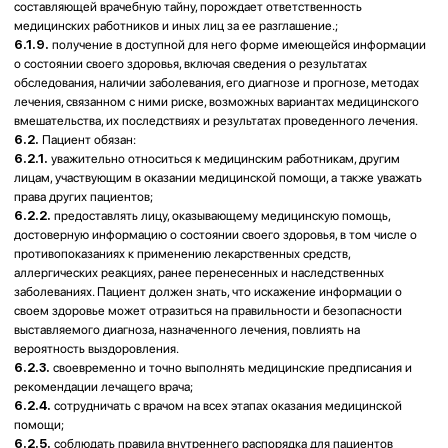
переговоров.
9.2.
При наличии претензий Пациент обязан обратиться в Клинику с
письменным заявлением (претензией), поданным через регистратуру
или направленным на официальный адрес электронной почты Клиники.
9.3.
Клиника рассматривает письменную претензию Пациента в срок
до 20 (двадцати) рабочих дней с даты её получения и направляет ответ
в письменной или электронной форме.
9.4.
В случае, если Пациент не согласен с ответом Клиники или ответ
не получен в установленный срок, он вправе обратиться в
уполномоченные государственные органы или в судебные органы
Республики Казахстан в порядке, установленном законодательством.
9.5.
Удовлетворение обоснованной претензии Пациента
осуществляется путём возврата денежных средств, бесплатного
устранения выявленных недостатков либо иным способом по
соглашению сторон. Возврат денежных средств осуществляется
исключительно безналичным способом в срок до 10 (десяти) рабочих
дней.
10. ЗАКЛЮЧИТЕЛЬНЫЕ ПОЛОЖЕНИЯ
10.1.
Настоящая публичная оферта вступает в силу с момента её
размещения в Клинике и/или на официальном сайте и действует
бессрочно до момента её отзыва или замены новой редакцией.
10.2.
Акцепт настоящей Оферты Пациентом означает полное и
безоговорочное согласие со всеми её условиями и равносилен
заключению договора возмездного оказания медицинских услуг.
10.3.
Клиника вправе вносить изменения в настоящую Оферту и
прейскурант услуг в одностороннем порядке. Все изменения вступают в
силу с момента их опубликования в Клинике и/или на официальном
сайте.
10.4.
Обращение Пациента за медицинской услугой после внесения
изменений в настоящую Оферту рассматривается как согласие
Пациента с её новой редакцией.
10.5.
В случаях, не урегулированных настоящей Офертой, Стороны
руководствуются действующим законодательством Республики