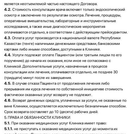
• невозможности обеспечения безопасного оказания медицинской
услуги.
5.1.4.
изменять время оказания услуг по предварительному
согласованию с Пациентом, принимать Пациента с симптомами острого
заболевания вне очереди, заменять лечащего врача;
5.1.5.
в случае опоздания Пациента более чем на 10 (десять) минут по
отношению к назначенному Пациенту времени получения услуги,
Клиника вправе перенести или отменить запись Пациента на прием;
5.1.6.
хранить и обрабатывать персональные данные пациентов,
использовать в обезличенном виде по своему усмотрению.
5.2.
при оказании медицинских услуг Клиника обязана:
5.2.1.
оказывать медицинские услуги в соответствии с
законодательством Республики Казахстан о здравоохранении и лучшей
клинической практикой;
5.2.2.
вести учет оказанных услуг;
5.2.3.
предоставлять Пациенту достоверную информацию о месте
нахождения Клиники, режиме работы, квалификации специалистов,
видах, объёме и стоимости медицинских услуг;
5.2.4.
информировать Пациента о противопоказаниях и возможных
последствиях оказываемых услуг, а также о необходимости
дополнительных обследований или лечения;
5.2.5.
обеспечить режим конфиденциальности состояния здоровья
Пациента в соответствии с законодательством о врачебной тайне и
персональных данных;
5.2.5.
обеспечивать надлежащее санитарное состояние помещений и
безопасные условия оказания медицинской помощи.
6. ПРАВА И ОБЯЗАННОСТИ ПАЦИЕНТА
6.1.
При обращении за медицинской помощью и ее получении Пациент
имеет право на:
6.1.1.
уважительное и гуманное отношение со стороны работников
Клиники и других лиц, участвующих в оказании медицинской помощи;
6.1.2.
получение информации о фамилии, имени, отчестве, должности,
опыте работы и уровне квалификации его лечащего врача и других лиц,