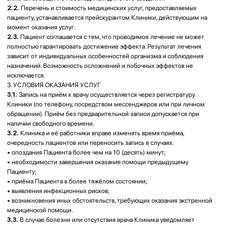
• выявления инфекционных рисков;
• возникновения иных обстоятельств, требующих оказания экстренной
медицинской помощи.
3.3.
В случае болезни или отсутствия врача Клиника уведомляет
Пациента о переносе приёма. Обязанность предоставления
замещающего специалиста возникает только при наличии согласия
Пациента.
3.4.
Пациенты с выявленными или предполагаемыми инфекционными
заболеваниями подлежат направлению в специализированные
медицинские учреждения.
3.5.
В целях обеспечения безопасности и соблюдения порядка на
территории Клиники осуществляется видеонаблюдение.
3.6.
Пациент уведомлён о том, что несоблюдение врачебных
назначений и рекомендаций может повлечь снижение эффективности
лечения и/или ухудшение состояния здоровья. Клиника освобождается
от ответственности за последствия, вызванные невыполнением
Пациентом назначений.
3.7.
Клиника вправе отказать Пациенту в дальнейшем обслуживании в
случаях грубого нарушения им правил поведения, систематического
невыполнения медицинских назначений или создания угрозы
безопасности персонала и других пациентов.
3.8.
Клиника не несёт ответственности за сохранность личных вещей
Пациента, не переданных на хранение в установленном порядке.
4. ОПЛАТА
4.1.
Стоимость медицинских услуг устанавливается Клиникой
самостоятельно и фиксируется в прейскуранте, утверждаемом
приказом руководителя. Прейскурант размещается на
информационном стенде Клиники и/или на официальном сайте и
является неотъемлемой частью настоящего Договора.
4.2.
Стоимость консультации врача включает только эндоскопический
осмотр и заключение по результатам осмотра. Лечение, процедуры,
оперативные вмешательства, лабораторные и инструментальные
исследования, а также иные диагностические мероприятия