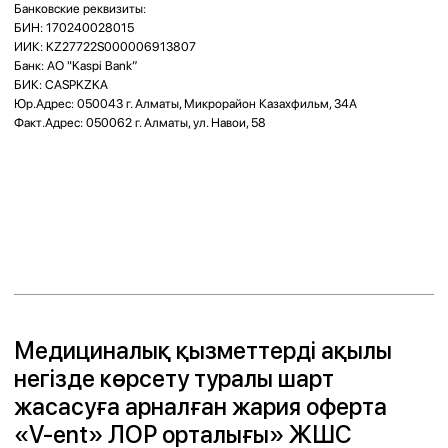
ақша қаражаты тек қолма-қол ақшасыз тәсілмен қайтарылады. Қайтару
мерзімі 10 (он) жұмыс күніне дейін құрайды.
5. КЛИНИКАНЫҢ ҚҰҚЫҚТАРЫ МЕН МІНДЕТТЕРІ
5.1.
Медициналық қызметтерді көрсету барысында Клиниканың
құқықтары:
5.1.1.
Пациент толық ақы төлемейінше, медициналық қызметтерді
бастамауға, егер Тараптардың келісімімен өзгеше көзделмесе;
5.1.2.
Диагноз қоюға және ем жүргізуге қажетті медициналық
қызметтердің көлемін айқындауға, бұл ретте Қазақстан Республикасы
Денсаулық сақтау министрлігі бекіткен диагностикалау мен емдеудің
клиникалық хаттамаларын немесе тиісті хаттамалар болмаған жағдайда
өз мамандарының тәжірибесін басшылыққа алуға;
5.1.3.
Пациентке медициналық қызмет көрсетуден немесе оны
жалғастырудан бас тартуға:
• Пациентте емдік-диагностикалық іс-шараларды жүргізуге қарсы
көрсетілімдер анықталған жағдайда;
• Пациенттің Клиника ұсынымдарын орындамауы кезінде;
• Пациенттің нақты қызмет түрлерін көрсету үшін қажетті құжаттарды
(медициналық араласуға ақпараттандырылған келісім және т.б.)
рәсімдеуден/қол қоюдан бас тартқан жағдайда;
• Медициналық қызметтің қауіпсіз көрсетілуін қамтамасыз ету мүмкін
болмаған кезде.
5.1.4.
Пациентпен алдын ала келісу арқылы қызмет көрсету уақытын
өзгертуге, өткір ауру белгілері бар Пациентті кезексіз қабылдауға,
емдеуші дәрігерді ауыстыруға;
5.1.5.
Пациент қызмет алу үшін белгіленген уақытқа 10 (он) минуттан
астам кешіккен жағдайда, қабылдау уақытын кейінге шегеруге немесе
жазбаны болдырмауға;
5.1.6.
Пациенттердің дербес деректерін сақтауға және өңдеуге, сондай-
ақ оларды дербестендірілмеген түрде өз қалауынша пайдалануға.
5.2.
Медициналық қызметтерді көрсету барысында Клиниканың
міндеттері:
5.2.1.
Медициналық қызметтерді Қазақстан Республикасының