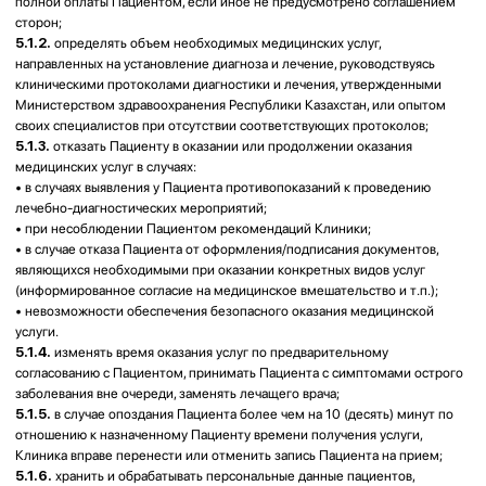
непосредственно участвующих в оказании ему медицинской помощи;
6.1.3.
обследование и лечение в условиях, соответствующих санитарно-
гигиеническим и противоэпидемическим требованиям;
6.1.4.
перевод к другому лечащему врачу при наличии
соответствующей альтернативы;
6.1.5.
пациент или его законный представитель имеет право отказаться
от медицинского вмешательства или потребовать его прекращения, за
исключением случаев, предусмотренных законом. При отказе от
медицинского вмешательства Пациенту или его законному
представителю в доступной для него форме должны быть разъяснены
возможные последствия.
Отказ от медицинского вмешательства оформляется записью в
медицинской документации и подписывается Пациентом либо его
законным представителем, а также медицинским работником;
6.1.7.
обращение с жалобой к должностным лицам Клиники, а также в
контролирующие и/или надзирающие органы или в суд;
6.1.8.
сохранение работниками Клиники в тайне информации о факте
его обращения за медицинской помощью, состоянии здоровья,
диагнозе и иных сведений, полученных при его обследовании и
лечении, за исключением случаев, предусмотренных
законодательственными актами. Право Пациента на
конфиденциальность передаваемых им сведений при обращении и
получении медицинской помощи, а также иной информации,
составляющей врачебную тайну, порождает ответственность
медицинских работников и иных лиц за ее разглашение.;
6.1.9.
получение в доступной для него форме имеющейся информации
о состоянии своего здоровья, включая сведения о результатах
обследования, наличии заболевания, его диагнозе и прогнозе, методах
лечения, связанном с ними риске, возможных вариантах медицинского
вмешательства, их последствиях и результатах проведенного лечения.
6.2.
Пациент обязан:
6.2.1.
уважительно относиться к медицинским работникам, другим
лицам, участвующим в оказании медицинской помощи, а также уважать