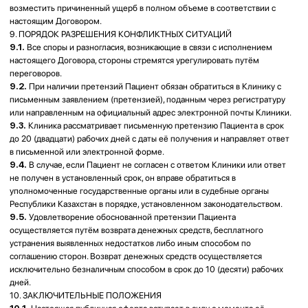
мәліметтерді беруге міндеттенеді.
2.2.
Пациентке көрсетілетін медициналық қызметтердің тізбесі мен
құны қызмет көрсетілген сәтте қолданылып жүрген Клиниканың
прейскурантымен айқындалады.
2.3.
Пациент жүргізілетін ем толықтай нәтижеге қол жеткізуге кепілдік
бермейтіндігімен келіседі. Емдеу нәтижесі ағзаның жеке
ерекшеліктеріне және тағайындалған ұсынымдарды сақтауына
байланысты. Асқынулар мен жанама әсерлердің туындау мүмкіндігі
жоққа шығарылмайды.
3. ҚЫЗМЕТТЕРДІ КӨРСЕТУ ШАРТТАРЫ
3.1.
Дәрігердің қабылдауына жазылу Клиниканың тіркеу бөлімі арқылы
(телефон бойынша, мессенджерлер арқылы немесе жеке жүгіну арқылы)
жүзеге асырылады. Алдын ала жазылусыз қабылдау бос уақыт болған
жағдайда ғана мүмкін болады.
3.2.
Клиника және оның қызметкерлері келесі жағдайларда қабылдау
уақытын өзгертуге, Пациенттердің кезегін ауыстыруға немесе жазбаны
кейінгі уақытқа шегеруге құқылы:
• Пациенттің 10 (он) минуттан астам кешігуі;
• алдыңғы Пациентке көмек көрсетуді аяқтау қажеттілігі;
• анағұрлым ауыр жағдайда болған Пациентті қабылдау;
• жұқпалы қауіптердің анықталуы;
• шұғыл медициналық көмек көрсетуді қажет ететін өзге де
жағдайлардың туындауы.
3.3.
Дәрігердің ауруына немесе болмауына байланысты Клиника
Пациентті қабылдау уақытын ауыстыру туралы хабардар етеді.
Пациенттің келісімі болған жағдайда ғана алмастырушы маман ұсыну
міндеттемесі туындайды.
3.4.
Жұқпалы аурулары анықталған немесе күдікті Пациенттер
мамандандырылған медициналық ұйымдарға жолдануға тиіс.
3.5.
Қауіпсіздікті қамтамасыз ету және тәртіпті сақтау мақсатында
Клиника аумағында бейнебақылау жүргізіледі.
3.6.
Пациент дәрігерлік тағайындаулар мен ұсынымдарды орындамау
емнің тиімділігінің төмендеуіне және/немесе денсаулық жағдайының