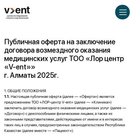
___
___
___
Публичная оферта на заключение
договора возмездного оказания
медицинских услуг ТОО «Лор центр
«V-ent»»
г. Алматы 2025г.
1. ОБЩИЕ ПОЛОЖЕНИЯ
1.1.
Настоящая публичная оферта (далее — «Оферта») является
предложением ТОО «ЛОР-центр V-ent» (далее — «Клиника»)
заключить договор возмездного оказания медицинских услуг (далее —
«Договор») с дееспособными физическими лицами, а также их
законными представителями, действующими от имени и в интересах
таких лиц в случаях, предусмотренных законодательством Республики
Казахстан (далее вместе — «Пациент»).
1.2.
Акцептом Оферты является совершение Пациентом одного из
следующих действий:
• предварительная запись на приём к врачу;
• подписание информированного согласия на проведение медицинских
вмешательств и (или) диагностических мероприятий;
• фактическое обращение за медицинской помощью в Клинику;
• внесение оплаты за услуги.
1.3.
Акцепт Оферты подтверждает согласие Пациента со всеми её
условиями и равносилен заключению Договора в силу статьи 387
Гражданского кодекса Республики Казахстан.