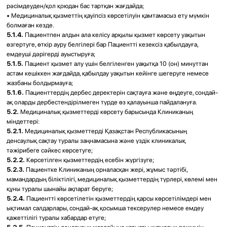
ТОО "ЛОР центр v-ent"
+7 (700) 321-03-00
v-ent@gmail.com
О нас
О клинике
Об основателе
Врачи
Отзывы