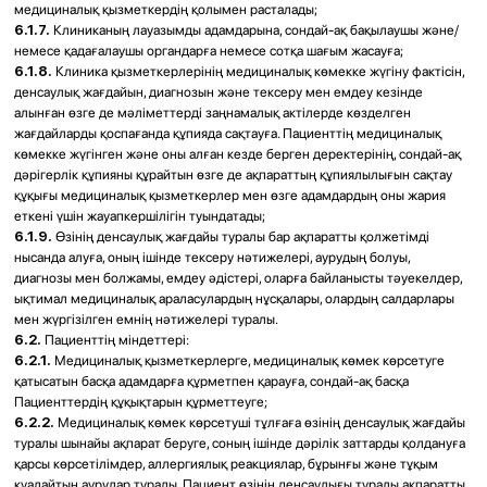
Лечение ангины и тонзиллита
Промывание миндалин
Удаление миндалин
Удаление серных пробок
Лечение хронических воспалений уха
Фониатрия
Компания: ТОО "Лор центр V-ent"
Адрес: Казахстан, Алматы, МИКРОРАЙОН КАЗАХФИЛЬМ, дом 34 А,
кв/офис 39
БИН (ИИН): 170240028015
Банк: АО "Kaspi Bank"
КБе: 17
БИК: CASPKZKA
Номер счёта: KZ27722S000006913807
Больше, чем просто
© 2025 Все права защищены
ЛОР-клиника