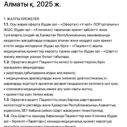
денсаулық сақтау туралы заңнамасына және үздік клиникалық
тәжірибеге сәйкес көрсетуге;
5.2.2.
Көрсетілген қызметтердің есебін жүргізуге;
5.2.3.
Пациентке Клиниканың орналасқан жері, жұмыс тәртібі,
мамандардың біліктілігі, медициналық қызметтердің түрлері, көлемі мен
құны туралы шынайы ақпарат беруге;
5.2.4.
Пациентті көрсетілетін қызметтердің қарсы көрсетілімдері мен
ықтимал салдарлары, сондай-ақ қосымша тексерулер немесе емдеу
қажеттілігі туралы хабардар етуге;
5.2.5.
Пациенттің денсаулық жағдайына қатысты құпиялық режимін
дәрігерлік құпия мен дербес деректер туралы заңнамаға сәйкес
қамтамасыз етуге;
5.2.6.
Тиісті санитарлық жағдайын және медициналық көмектің қауіпсіз
көрсетілу шарттарын қамтамасыз етуге.
6. ПАЦИЕНТТІҢ ҚҰҚЫҚТАРЫ МЕН МІНДЕТТЕРІ
6.1.
Медициналық көмекке жүгінген және оны алған кезде Пациенттің
құқықтары:
6.1.1.
Клиника қызметкерлері мен медициналық көмек көрсетуге
қатысатын өзге адамдар тарапынан құрметті және ізгілікті қатынасқа;
6.1.2.
Өзіне тікелей медициналық көмек көрсететін емдеуші дәрігердің
және басқа адамдардың тегі, аты, әкесінің аты, лауазымы, еңбек өтілі мен
біліктілік деңгейі туралы ақпарат алуға;
6.1.3.
Санитариялық-гигиеналық және індетке қарсы талаптарға сәйкес
жағдайларда тексерілуге және емделуге;
6.1.4.
Тиісті баламасы болған жағдайда басқа емдеуші дәрігерге
ауыстырылуға;
6.1.5.
Пациент немесе оның заңды өкілі медициналық араласудан бас
тартуға немесе оны тоқтатуды талап етуге құқылы, заңда көзделген
жағдайларды қоспағанда. Медициналық араласудан бас тартқан кезде
Пациентке немесе оның заңды өкіліне ықтимал салдарлар қолжетімді
нысанда түсіндіріліп берілуге тиіс.
Медициналық араласудан бас тарту медициналық құжаттамаға
жазылады және Пациенттің не оның заңды өкілінің, сондай-ақ