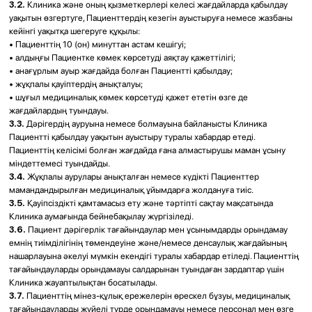
6.2.6.
Клиниканың мүлкіне ұқыпты қарауға;
6.2.7.
Өзінің денсаулық жағдайы нашарлағаны туралы емдеуші дәрігерді
дереу хабардар етуге, ал ол болмаған жағдайда бұл ақпаратты
Клиниканың тіркеу бөлімінің қызметкеріне жеткізуге міндетті.
7. ҚҰПИЯЛЫҚ ЖӘНЕ ДЕРБЕС ДЕРЕКТЕР
7.1.
Пациент Офертаға акцепт беру арқылы қызметтерді көрсету және
құжаттаманы жүргізу мақсатында, соның ішінде денсаулығына қатысты
мәліметтерді қоса алғанда, өзінің дербес деректерін өңдеуге келісім
береді.
7.2.
Өңдеуге жинау, сақтау, нақтылау, пайдалану, дербестендірмеу,
бұғаттау және жою кіреді, бұл ретте автоматтандырылған да,
автоматтандырылмаған да құралдар қолданылады.
7.3.
Клиника заңда көзделген жағдайларды қоспағанда, деректердің
құпиялылығын қамтамасыз етуге міндеттенеді.
7.4.
Мәліметтерді беру келесі жағдайларда рұқсат етіледі: Пациенттің
жазбаша келісімімен; уәкілетті органдардың сұратулары бойынша; еркін
білдіруге қабілетсіз Пациентке көмек көрсету үшін.
7.5.
Тексеру нәтижелері Пациентке жеке өзі немесе оның жазбаша
өтініші негізінде өзі таңдаған байланыс арналары арқылы, ықтимал
тәуекелдер туралы хабарлай отырып ұсынылады.
7.6.
Клиника жұмыс процесінде алынған дербестендірілмеген фото-,
аудио- және бейнематериалдарды Пациентті сәйкестендіруге мүмкіндік
беретін деректер болмаған жағдайда, жарнамалық және ақпараттық
материалдарда пайдалануға құқылы.
8. ЖАУАПКЕРШІЛІК
8.1.
Осы Шарт бойынша міндеттемелерін орындамаған немесе тиісінше
орындамаған Тарап Қазақстан Республикасының қолданыстағы
заңнамасына сәйкес жауаптылықта болады.
8.2.
Пациенттің осы Шарт талаптарын бұзуы, сондай-ақ Қазақстан
Республикасының заңнамасында көзделген өзге де негіздер Клиниканың
осы Шартты орындамауы немесе тиісінше орындамауы үшін
жауапкершіліктен босатады.
8.3.
Клиника мынадай жағдайларда көрсетілетін қызметтердің нәтижесі