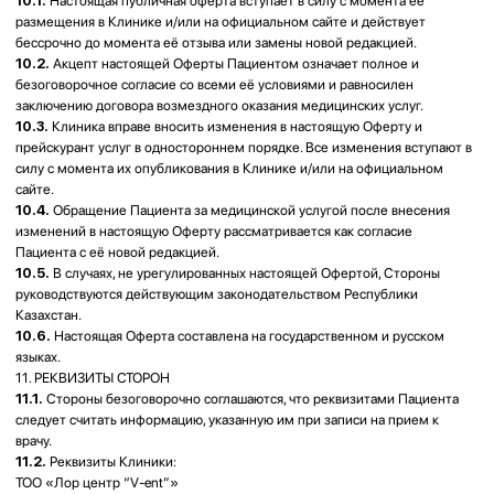
нашарлауына әкелуі мүмкін екендігі туралы хабардар етіледі. Пациенттің
тағайындауларды орындамауы салдарынан туындаған зардаптар үшін
Клиника жауаптылықтан босатылады.
3.7.
Пациенттің мінез-құлық ережелерін өрескел бұзуы, медициналық
тағайындауларды жүйелі түрде орындамауы немесе персонал мен өзге
Пациенттердің қауіпсіздігіне қатер төндіруі жағдайларында Клиника
Пациентке кейінгі қызмет көрсетуден бас тартуға құқылы.
3.8.
Белгіленген тәртіппен сақтауға тапсырылмаған Пациенттің жеке
заттарының сақталуына Клиника жауап бермейді.
4. ТӨЛЕМ ТӘРТІБІ
4.1.
Медициналық қызметтердің құнын Клиника дербес белгілейді және
ол басшының бұйрығымен бекітілетін прейскурантта айқындалады.
Прейскурант Клиниканың ақпараттық тақтасына және/немесе ресми
сайтына орналастырылады және осы Шарттың ажырамас бөлігі болып
табылады.
4.2.
Дәрігердің консультациясының құнына тек эндоскопиялық тексеру
және тексеру нәтижелері бойынша қорытынды кіреді. Емдеу,
процедуралар, хирургиялық араласулар, зертханалық және аспаптық
зерттеулер, сондай-ақ өзге де диагностикалық іс-шаралар қолданыстағы
прейскурантқа сәйкес бөлек төленеді.
4.3.
Қызметтер үшін ақы Қазақстан Республикасының ұлттық
валютасымен (теңге) қолма-қол ақшамен, банк карталары арқылы
немесе Клиникада қолжетімді өзге тәсілдермен төленеді.
4.4.
Қызметтер Пациент (немесе оның тапсырмасы бойынша үшінші
тұлға) тарапынан олар көрсетілмей тұрып төленуге тиіс, егер
Клиникамен өзгеше тәртіп келісілмесе. Консультация немесе емдеу
процесінде тағайындалған қосымша қызметтер бөлек төленеді және
олардың аяқталуынан кейін 30 (отыз) минуттан кешіктірмей төленуі
қажет.
4.5.
Пациенттің емдеуді жалғастырудан бас тартуы немесе емдеу
курсын өз бастамасымен тоқтатуы жағдайында фактілік көрсетілген
қызметтердің құны қайтарылуға жатпайды.
4.6.
Клиниканың кінәсінен көрсетілмеген қызметтер үшін төленген