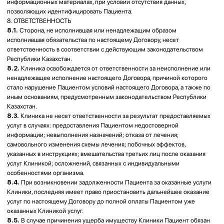
Алматы қ. 2025 ж.
1. ЖАЛПЫ ЕРЕЖЕЛЕР
1.1.
Осы жария оферта (бұдан әрі – «Оферта») «V-ent» ЛОР орталығы»
ЖШС (бұдан әрі – «Клиника») тарапынан әрекет қабілетті жеке
тұлғаларға, сондай-ақ Қазақстан Республикасының заңнамасында
көзделген жағдайларда олардың атынан және мүддесі үшін әрекет
ететін заңды өкілдеріне (бұдан әрі бірге – «Пациент») ақылы
медициналық қызметтер көрсету туралы шартты (бұдан әрі – «Шарт»)
жасасу жөнінде ұсыныс болып табылады.
1.2.
Офертаға акцепт Пациенттің келесі іс-әрекеттерінің бірін
жасауымен айқындалады:
• дәрігердің қабылдауына алдын ала жазылу;
• медициналық араласуларды және (немесе) диагностикалық іс-
шараларды жүргізуге арналған ақпараттандырылған келісімге қол қою;
• клиникаға медициналық көмек алу үшін нақты жүгіну;
• қызметтер үшін төлем жасау.
1.3.
Офертаға акцепт Пациенттің оның барлық шарттарымен
келісетіндігін растайды және Қазақстан Республикасының Азаматтық
кодексінің 387-бабына сәйкес Шарт жасасумен теңестіріледі.
1.4.
Осы Шартты орындау барысында Пациенттер мен Клиника (бұдан
әрі – бірлесіп «Тараптар») халыққа медициналық қызмет көрсетуді
реттейтін қолданыстағы заңнамаға сүйенеді.
2. ШАРТТЫҢ ПӘНІ
2.1.
Осы Офертаға сәйкес Шарт жасасу барысында Клиника Пациентке
өзінің медициналық қызметті жүзеге асыруға арналған лицензиясына
және Қазақстан Республикасының денсаулық сақтау саласындағы
қолданыстағы нормативтік құқықтық актілеріне сәйкес медициналық
қызметтер көрсетуге міндеттенеді, ал Пациент көрсетілетін
қызметтердің құнын уақтылы төлеуге және Клиника мамандарының
медициналық қызметтердің сапалы көрсетілуін қамтамасыз ететін
талаптары мен ұсынымдарын орындауға, соның ішінде қажетті