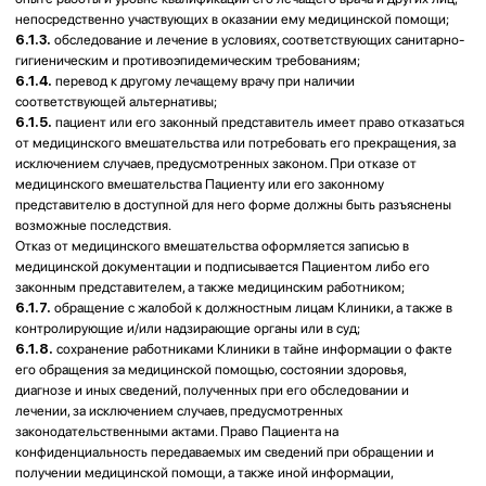
по письменному заявлению через выбранные им каналы связи, с
уведомлением о возможных рисках.
7.6.
Клиника вправе использовать обезличенные фото-, аудио- и
видеоматериалы, полученные в процессе работы, в рекламных и
информационных материалах, при условии отсутствия данных,
позволяющих идентифицировать Пациента.
8. ОТВЕТСТВЕННОСТЬ
8.1.
Сторона, не исполнившая или ненадлежащим образом
исполнившая обязательства по настоящему Договору, несет
ответственность в соответствии с действующим законодательством
Республики Казахстан.
8.2.
Клиника освобождается от ответственности за неисполнение или
ненадлежащее исполнение настоящего Договора, причиной которого
стало нарушение Пациентом условий настоящего Договора, а также по
иным основаниям, предусмотренным законодательством Республики
Казахстан.
8.3.
Клиника не несет ответственности за результат предоставляемых
услуг в случаях: предоставления Пациентом недостоверной
информации; невыполнения назначений; отказа от лечения;
самовольного изменения схемы лечения; побочных эффектов,
указанных в инструкциях; вмешательства третьих лиц после оказания
услуг Клиникой; осложнений, связанных с индивидуальными
особенностями организма.
8.4.
При возникновении задолженности Пациента за оказанные услуги
Клиники, последняя имеет право приостановить дальнейшее оказание
услуг по настоящему Договору до полной оплаты Пациентом уже
оказанных Клиникой услуг.
8.5.
В случае причинения ущерба имуществу Клиники Пациент обязан
возместить причиненный ущерб в полном объеме в соответствии с
настоящим Договором.
9. ПОРЯДОК РАЗРЕШЕНИЯ КОНФЛИКТНЫХ СИТУАЦИЙ
9.1.
Все споры и разногласия, возникающие в связи с исполнением
настоящего Договора, стороны стремятся урегулировать путём