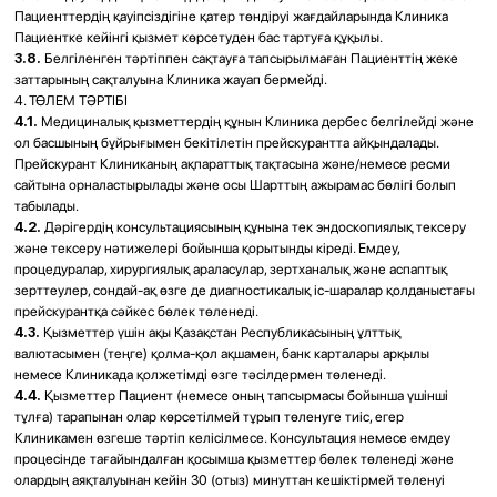
үшін жауап бермейді: Пациенттің шынайы емес ақпарат беруі;
тағайындауларды орындамауы; емдеуден бас тартуы; емдеу сызбасын өз
бетінше өзгертуі; нұсқаулықтарда көрсетілген жанама әсерлер; Клиника
қызмет көрсеткеннен кейін үшінші тұлғалардың араласуы; ағзаның жеке
ерекшеліктеріне байланысты асқынулар.
8.4.
Пациенттің Клиника көрсеткен қызметтер үшін берешегі туындаған
жағдайда, Клиника осы Шарт бойынша қызмет көрсетуді Пациент
Клиника тарапынан бұрын көрсетілген қызметтерді толық көлемде
төлегенге дейін тоқтата тұруға құқылы.
8.5.
Клиниканың мүлкіне залал келтірілген жағдайда Пациент
келтірілген залалды осы Шартқа сәйкес толық көлемде өтеуге міндетті.
9. ДАУЛАРДЫ ШЕШУ ТӘРТІБІ
9.1.
Осы Шартты орындауға байланысты туындайтын барлық даулар мен
келіспеушіліктерді Тараптар келіссөздер жолымен реттеуге ұмтылады.
9.2.
Шағым болған жағдайда Пациент Клиникаға жазбаша өтінішпен
(шағыммен) жүгінуге міндетті, ол тіркеу бөлімі арқылы беріледі немесе
Клиниканың ресми электрондық пошта мекенжайына жолданады.
9.3.
Клиника Пациенттің жазбаша шағымын оны алған күннен бастап 20
(жиырма) жұмыс күні ішінде қарастырады және жауапты жазбаша немесе
электрондық түрде жібереді.
9.4.
Егер Пациент Клиниканың жауабымен келіспесе немесе жауап
белгіленген мерзімде алынбаса, ол Қазақстан Республикасының
уәкілетті мемлекеттік органдарына немесе сот органдарына заңда
белгіленген тәртіппен жүгінуге құқылы.
9.5.
Пациенттің негізделген шағымын қанағаттандыру ақша қаражатын
қайтару, анықталған кемшіліктерді тегін жою немесе Тараптардың
келісімі бойынша өзге тәсілмен жүзеге асырылады. Ақша қаражатын
қайтару тек қолма-қол ақшасыз тәсілмен 10 (он) жұмыс күні ішінде
жүзеге асырылады.
10. ҚОРЫТЫНДЫ ЕРЕЖЕЛЕР
10.1.
Осы Қоғамдық оферта Клиникада және/немесе ресми сайтында
орналастырылған сәттен бастап күшіне енеді және ол кері
қайтарылғанға дейін немесе жаңа редакциямен ауыстырылғанға дейін