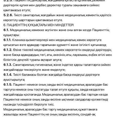
Прайс услуг
СМИ о нас
Блог
Лицензии и сертификаты
Договор оферты
Политика конфеденциальности
Услуги
Лечение гайморита
Септопластика
Функциональная ринопластика
Эндоскопические операции на пазухах
Лечение храпа
Удаление носовых полипов
Удаление аденоидов