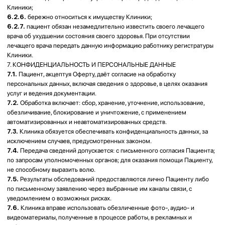
Казахстан.
10.6.
Настоящая Оферта составлена на государственном и русском
языках.
11. РЕКВИЗИТЫ СТОРОН
11.1.
Стороны безоговорочно соглашаются, что реквизитами Пациента
следует считать информацию, указанную им при записи на прием к
врачу.
11.2.
Реквизиты Клиники:
ТОО «Лор центр “V-ent”»
Банковские реквизиты:
БИН: 170240028015
ИИК: KZ27722S000006913807
Банк: АО "Kaspi Bank”
БИК: CASPKZKA
Юр.Адрес: 050043 г. Алматы, Микрорайон Казахфильм, 34А
Факт.Адрес: 050062 г. Алматы, ул. Навои, 58
Медициналық қызметтерді ақылы
негізде көрсету туралы шарт
жасасуға арналған жария оферта
«V-ent» ЛОР орталығы» ЖШС