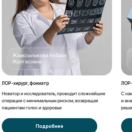
Жааксылыкова Акбаян
Жалгасовна
ЛОР-хирург, фониатр
ЛОР-
Новатор и исследователь, проводит сложнейшие
С на
операции с минимальным риском, возвращая
и ан
пациентам голос и здоровье
реше
Подробнее