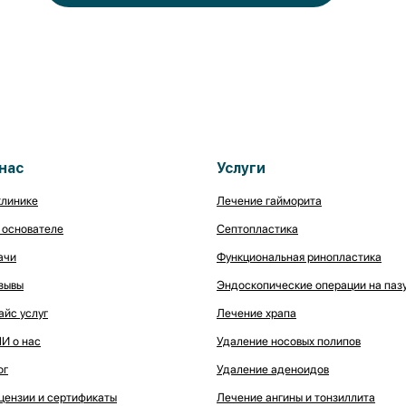
нас
Услуги
клинике
Лечение гайморита
 основателе
Септопластика
ачи
Функциональная ринопластика
зывы
Эндоскопические операции на паз
айс услуг
Лечение храпа
И о нас
Удаление носовых полипов
ог
Удаление аденоидов
цензии и сертификаты
Лечение ангины и тонзиллита