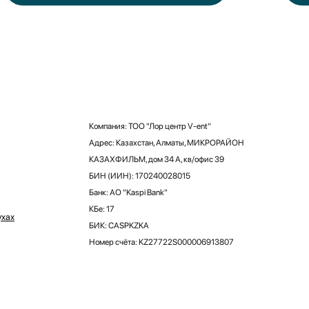
Компания: ТОО "Лор центр V-ent"
Адрес: Казахстан, Алматы, МИКРОРАЙОН
КАЗАХФИЛЬМ, дом 34 А, кв/офис 39
БИН (ИИН): 170240028015
Банк: АО "Kaspi Bank"
КБе: 17
ухах
БИК: CASPKZKA
Номер счёта: KZ27722S000006913807