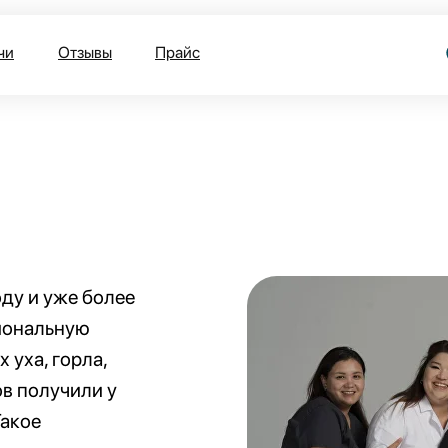
чи
Отзывы
Прайс
ду и уже более
иональную
уха, горла,
ов получили у
Такое