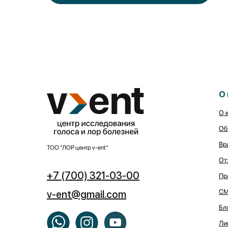
О 
О 
Об
Вр
ТОО "ЛОР центр v-ent"
От
+7 (700) 321-03-00
Пр
СМ
v-ent@gmail.com
Бл
Ли