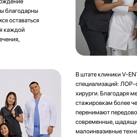
ерждение
Мы благодарны
ся оставаться
я каждой
ечения,
В штате клиники V-EN
специализаций: ЛОР-с
хирурги. Благодаря 
стажировкам более че
перенимают передово
современные, щадящи
малоинвазивные техн