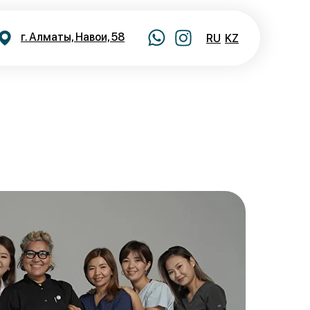
г. Алматы, Навои, 58
RU
KZ