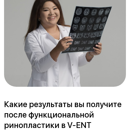
Более 20 лет
она сочетает практику, науку и
преподавание, создавая современные методы
диагностики и лечения ЛОР-заболеваний.
Именно под её руководством в Казахстане
открылась
первая цифровая лаборатория
голоса
по европейским стандартам и
внедрены малоинвазивные лазерные
операции, сохраняющие голос пациентам.