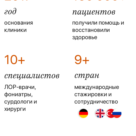
Очень Рада что обратилась именно в
эту клинику и попала на прием к врачу
Диане Дюсекеевне 🙏 Я пришла в
клинику не могла ни говорить, ни пить,
ни просто даже объяснить что у меня
болит. Ещё и с маленьким ребенком на
руках. Она сразу увидела причину,
вскрыла абсцесс и назначила лечение.
Все дни она держала нас на контроле.
Вылечили не только меня но и ребенка.
Хочу отдельно поблагодарить весь
коллектив, который помогал
присматривать за ребенком пока я
получала процедуры. Мне просто негде