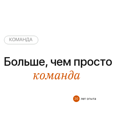
красками. Очень ценю тёплое и
бережное отношение к каждому
клиенту. Они на связи 24/7 и всегда
готовы помочь. Доверив им себя и всю
семью, могу с уверенностью сказать: мы
в надёжных руках самых лучших
специалистов. Спасибо за поддержку и
внимание с первых дней и по сей день!
Нургулек С.
операция
носа
Баян Бериковна - лучший специалист!
Пришла с полностью закрытым и