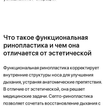
Показания к функциональной
ринопластике
Операция по восстановлению носового
дыхания показана при следующих
состояниях:
Искривление носовой перегородки:
деформация носовой перегородки,
вызывающая стойкую заложенность и
нарушение дыхания.
Стеноз или коллапс носового
клапана:
сужение или спадение стенок
в области носового клапана при вдохе,
что вызывает затруднение прохождения
воздуха и ощущение неполноценного
дыхания.
Гипертрофия нижних носовых
раковин:
патологическое увеличение
нижних носовых раковин, вызывающее