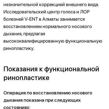
хроническую заложенность.
Хронические синуситы и их
рецидивы:
нарушение нормальной
вентиляции и дренажа околоносовых
пазух, связанное с проблемами носового
дыхания, что часто приводит к
повторным воспалениям.
Последствия травм и деформаций
носа:
травматические или врожденные
деформации носа, препятствующие
нормальному дыханию.