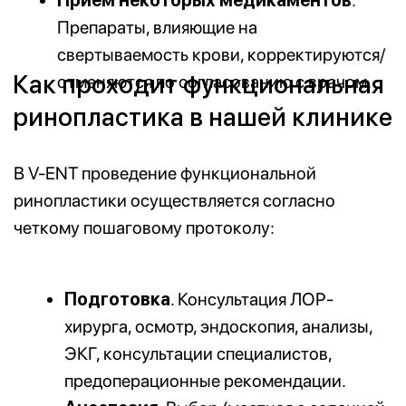
переносимости нагрузок. Свободное
носовое дыхание способствует
полноценному насыщению крови
кислородом, что приводит к улучшению
сна, повышению выносливости и общего
самочувствия.
В V-ENT помогут, если болезнь мешает
дышать, говорить или просто жить
полноценно.