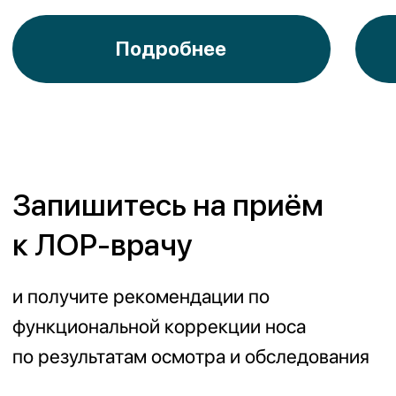
Наш лучший доктор - Диана
Дюсекеевна- профессионал
своего дела. Всегда внимательна
к пациентам, всегда оперативно
решает все вопросы, а главное
эффективно лечит ! Спасибо
большое 🌹
Салтанат
синусит
Р.