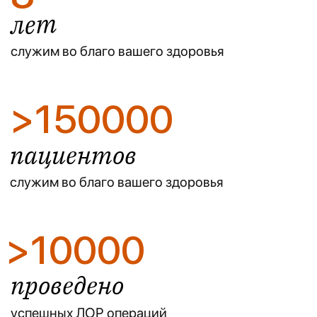
Что такое функциональная
ринопластика и чем она
отличается от эстетической
Функциональная ринопластика корректирует
внутренние структуры носа для улучшения
дыхания, устраняя анатомические препятствия.
В отличие от эстетической, она решает
медицинские задачи. Септо-ринопластика
позволяет сочетать восстановление дыхания с
незначительной коррекцией внешнего вида.
Исследовательский центр голоса и ЛОР
болезней V-ENT в Алматы занимается
восстановлением нормального носового
дыхания, предлагая
высококвалифицированную функциональную
ринопластику.