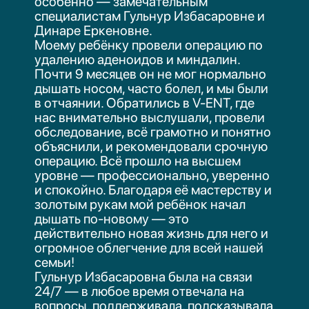
ТОО "ЛОР центр v-ent"
+7 (700) 321-03-00
v-ent@gmail.com
О нас
О клинике
Об основателе
Врачи