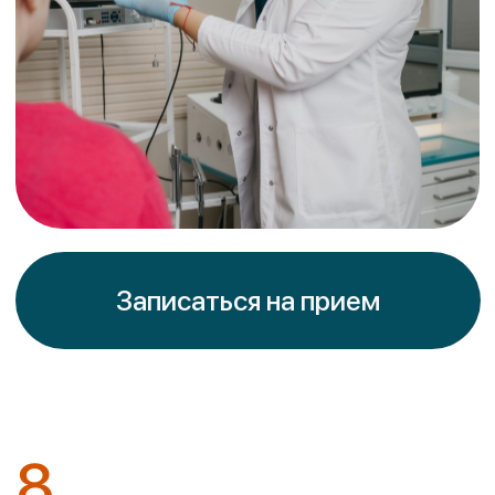
8
лет
служим во благо вашего здоровья
>150000
пациентов
служим во благо вашего здоровья
>10000
проведено
успешных ЛОР операций