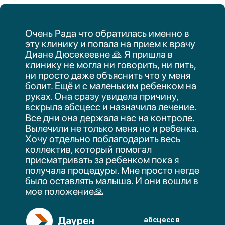
Удаление аденоидов
Лечение ангины и тонзиллита
Промывание миндалин
Удаление миндалин
Удаление серных пробок
Лечение хронических воспалений уха
Фониатрия
Компания: ТОО "Лор центр V-ent"
Адрес: Казахстан, Алматы, МИКРОРАЙОН КАЗАХФИЛЬМ, дом 34 А,
кв/офис 39
БИН (ИИН): 170240028015
Банк: АО "Kaspi Bank"
КБе: 17
БИК: CASPKZKA
Номер счёта: KZ27722S000006913807
Больше, чем просто
© 2025 Все права защищены