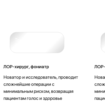
отекшим ухом, ничего не слышала и
мучалась от боли. Баян Бериковна за
пару приемов убрала отек и боль,
назначила лечение, была на связи
постоянно. Поскольку у меня
хронический отит, есть с чем
сравнивать, такой профессионализм и
подход вижу впервые!👍🏼 В
процедурном кабинете тоже работают
специалисты, все подскажут и
расскажут, очень вежливые и приятные!
Спасибо большое❤️
Дамир
хронический
отит
А.