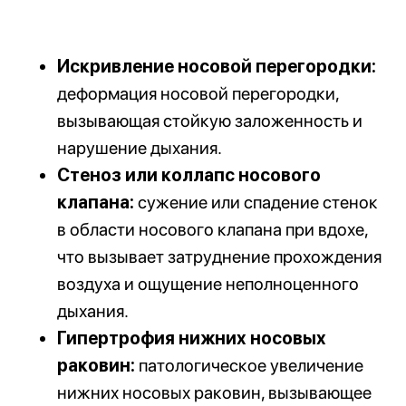
Противопоказания и
временные ограничения к
функциональной
ринопластике
Перед проведением функциональной
ринопластики необходимо учитывать ряд
условий.
Абсолютные противопоказания:
Острые инфекционные заболевания,
включая респираторные.
Декомпенсированные хронические
системные заболевания (например,
тяжелые формы сахарного диабета,
неконтролируемая артериальная
гипертензия, серьезные патологии