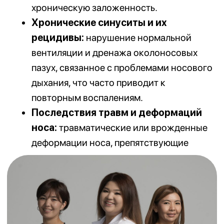
свертывающей системы крови).
Беременность и период грудного
вскармливания.
Острые обострения аллергических
реакций.
Психические расстройства в стадии
обострения.
Онкологические заболевания.
Временные ограничения:
Курение
. Отказ за несколько недель до
операции (никотин замедляет
заживление).
Значительные колебания веса
. При
необходимости существенного
изменения веса операцию лучше
отложить.
Прием некоторых медикаментов
.
Препараты, влияющие на
свертываемость крови, корректируются/