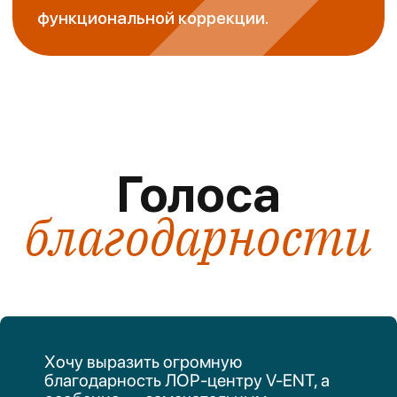
Адрес
Как проехать
г. Алматы,
на маршрутах №18,
Навои 58
№118, №121
График работы
Пн-Пт: 8:00 - 17:00
Сб: 9:00 - 17:00
Вс: выходной