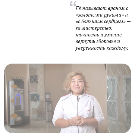
было оставлять малыша. И они вошли в
мое положение🙏
Даурен
абсцесс в
горле
К.
Хочу искренне поблагодарить
lorcenter_v_ent за потрясающую работу и
настоящий профессионализм Диане
Дюсекеевне и Динаре Еркеновне и всей
команде . Сделанная операция носа
вернула свободное дыхание и
уверенность в себе. Дышать стало
легче, жизнь заиграла новыми