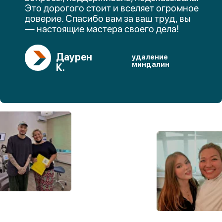
Отзывы
Прайс услуг
СМИ о нас
Блог
Лицензии и сертификаты
Договор оферты
Политика конфеденциальности
Услуги
Лечение гайморита
Септопластика
Функциональная ринопластика
Эндоскопические операции на пазухах
Лечение храпа
Удаление носовых полипов