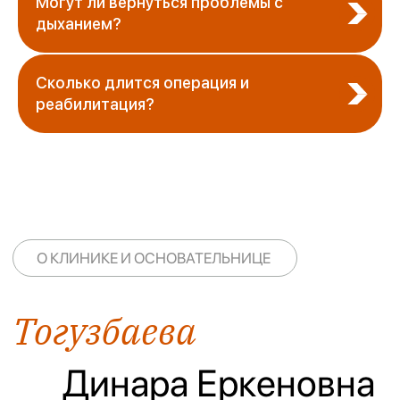
Могут ли вернуться проблемы с
дыханием?
Сколько длится операция и
реабилитация?
Тогузбаева Динара
Жааксылыкова
Еркеновна
Акбаян Жалгасовн
ЛОР-хирург, фониатр
ЛОР-хирург
Новатор и исследователь, проводит
Новатор и исследователь
сложнейшие операции с
сложнейшие операции с
минимальным риском, возвращая
минимальным риском, в
пациентам голос и здоровье
пациентам голос и здоро
Подробнее
Подробн