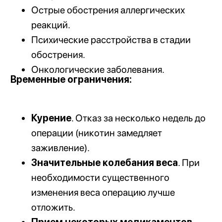
Исследовательский центр голоса и ЛОР
болезней V-ENT в Алматы за 8 лет работы
помог более 150 000 пациентам, проведя
свыше 10 000 успешных ЛОР-операций. После
функциональной ринопластики наши
пациенты отмечают следующие результаты:
Устойчивое улучшение носового
дыхания. Восстанавливается свободный
проход воздуха через нос, что
значительно облегчает вдох и выдох.
Снижение рецидивов синуситов и
храпа. Улучшение вентиляции пазух
снижает частоту воспалительных
процессов, а устранение препятствий
дыханию значительно уменьшает или
полностью устраняет храп (при наличии
соответствующих показаний).
Улучшение качества сна и физической