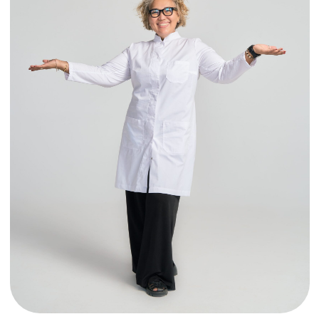
с правильной
начинается
функции носа
Мы оцениваем дыхание и внутренние
структуры носа
и подбираем оптимальный вариант
функциональной коррекции.
Голоса
благодарности
Хочу выразить огромную
благодарность ЛОР-центру V-ENT, а