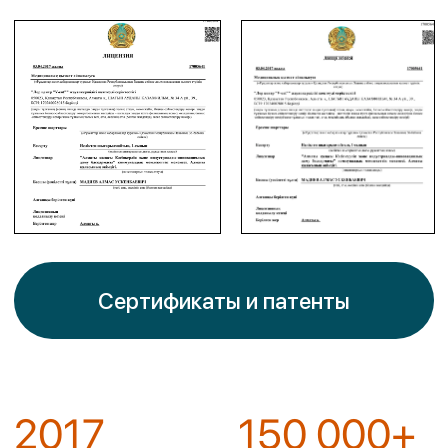
особенно — замечательным
специалистам Гульнур Избасаровне и
Динаре Еркеновне.
Моему ребёнку провели операцию по
удалению аденоидов и миндалин.
Почти 9 месяцев он не мог нормально
дышать носом, часто болел, и мы были
в отчаянии. Обратились в V-ENT, где
нас внимательно выслушали, провели
обследование, всё грамотно и понятно
объяснили, и рекомендовали срочную
операцию. Всё прошло на высшем
уровне — профессионально, уверенно
и спокойно. Благодаря её мастерству и
золотым рукам мой ребёнок начал
дышать по-новому — это
действительно новая жизнь для него и
огромное облегчение для всей нашей
семьи!
Гульнур Избасаровна была на связи
24/7 — в любое время отвечала на
вопросы, поддерживала, подсказывала.
Это дорогого стоит и вселяет огромное
доверие. Спасибо вам за ваш труд, вы
— настоящие мастера своего дела!
Даурен
удаление
миндалин
К.