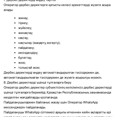
О нас
О клинике
Об основателе
Врачи
Отзывы
Прайс услуг
СМИ о нас
Блог
Лицензии и сертификаты
Договор оферты
Политика конфеденциальности
Услуги
Лечение гайморита
Септопластика