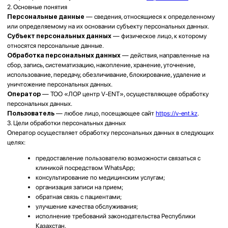
Оператор
— ТОО «ЛОР центр V-ENT», осуществляющее обработку
персональных данных.
Пользователь
— любое лицо, посещающее сайт
https://v-ent.kz
.
3. Цели обработки персональных данных
Оператор осуществляет обработку персональных данных в следующих
целях:
предоставление пользователю возможности связаться с
клиникой посредством WhatsApp;
консультирование по медицинским услугам;
организация записи на прием;
обратная связь с пациентами;
улучшение качества обслуживания;
исполнение требований законодательства Республики
Казахстан.
4. Перечень обрабатываемых персональных данных
Сайт не содержит форм для сбора персональных данных
пользователей.
При использовании сайта Оператор не осуществляет автоматический
сбор персональных данных через формы обратной связи или формы
записи на прием.
Пользователь самостоятельно предоставляет персональные данные
при обращении через WhatsApp, телефонную связь, электронную почту
или иные каналы коммуникации.
В зависимости от характера обращения могут обрабатываться
следующие данные:
фамилия, имя, отчество;
номер телефона;
адрес электронной почты;
сведения, содержащиеся в сообщении пользователя;
иные данные, добровольно предоставленные пользователем.
5. Правовые основания обработки персональных данных
Правовыми основаниями обработки персональных данных являются: