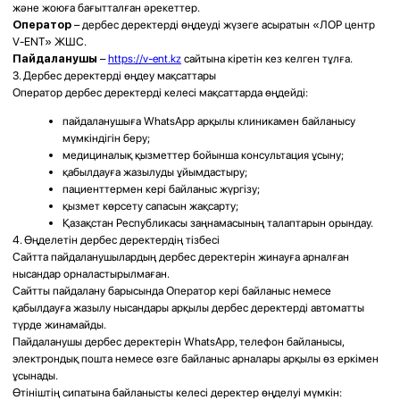
Дербес деректер оларды өңдеу мақсаттарына қол жеткізу үшін қажетті
мерзімнен артық сақталмайды, егер Қазақстан Республикасының
заңнамасында өзгеше көзделмесе.
Өңдеу мақсаттарына қол жеткізілгеннен кейін дербес деректер
жойылады немесе иесіздендіріледі.
10. Дербес деректерді қорғау
Оператор дербес деректерді келесі қауіптерден қорғау үшін қажетті
ұйымдастырушылық, техникалық және құқықтық шараларды қабылдайды:
заңсыз қол жеткізу;
жою;
өзгерту;
бұғаттау;
көшіру;
тарату;
өзге де заңсыз әрекеттер.
11. Дербес деректер субъектісінің құқықтары
Дербес деректер субъектісі:
өзінің дербес деректерінің өңделуі туралы ақпарат алуға;
дербес деректерін өзгерту мен толықтыруды талап етуге;
дербес деректерді өңдеуге берген келісімін қайтарып алуға;
Қазақстан Республикасының заңнамасында көзделген
жағдайларда дербес деректерді өңдеуді тоқтатуды талап
етуге;
өз құқықтары мен заңды мүдделерін қорғауға құқылы.
12. Cookie файлдарын пайдалану
Сайттың дұрыс жұмыс істеуін қамтамасыз ету, келушілердің
белсенділігін талдау және пайдаланушы тәжірибесін жақсарту
мақсатында сайт Cookie файлдарын және өзге де технологияларды
пайдалануы мүмкін.
Пайдаланушы браузер баптаулары арқылы Cookie файлдарын
пайдалануды шектей немесе толықтай өшіре алады.
13. Оператордың байланыс деректері