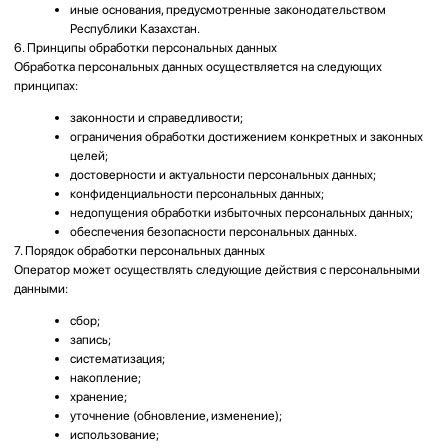
использованием средств автоматизации, так и без их использования.
8. Передача персональных данных третьим лицам
Оператор не передает персональные данные третьим лицам без
согласия субъекта персональных данных, за исключением случаев,
предусмотренных законодательством Республики Казахстан.
Для связи с пользователями Оператор использует сервис обмена
сообщениями WhatsApp.
При переходе пользователя по ссылке на WhatsApp дальнейшая
обработка информации может осуществляться владельцем данного
сервиса в соответствии с его политикой конфиденциальности и
условиями использования.
Оператор не несет ответственности за порядок обработки
персональных данных третьими лицами после перехода пользователя
на сторонние сервисы.
9. Срок хранения персональных данных
Персональные данные хранятся не дольше, чем этого требуют цели их
обработки, если иной срок не установлен законодательством
Республики Казахстан.
После достижения целей обработки персональные данные подлежат
удалению либо обезличиванию, если иное не предусмотрено
законодательством Республики Казахстан.
10. Защита персональных данных
Оператор принимает необходимые организационные, технические и
правовые меры для защиты персональных данных от:
неправомерного доступа;
уничтожения;
изменения;
блокирования;
копирования;
распространения;
иных неправомерных действий.
11. Права субъекта персональных данных