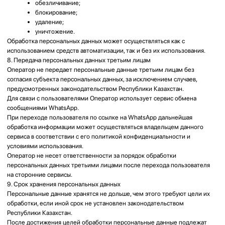
Субъект персональных данных имеет право:
получать информацию о наличии и обработке своих
персональных данных;
требовать изменения и дополнения своих персональных
данных;
отозвать согласие на обработку персональных данных;
требовать прекращения обработки персональных данных в
случаях, предусмотренных законодательством Республики
Казахстан;
защищать свои права и законные интересы в порядке,
установленном законодательством Республики Казахстан.
12. Использование файлов Cookie
Сайт может использовать файлы Cookie и иные технологии для
обеспечения корректной работы сайта, анализа посещаемости и
улучшения пользовательского опыта.
Пользователь вправе ограничить или отключить использование файлов
Cookie через настройки своего браузера.
13. Контактная информация Оператора
ТОО «ЛОР центр V-ENT»
БИН: 170240028015
Юридический адрес: МИКРОРАЙОН КАЗАХФИЛЬМ, дом 34 А, кв/офис
39
Телефон:
+7 (700) 321-03-00
E-mail: v-ent@gmail.com
Сайт:
https://v-ent.kz
14. Заключительные положения
Оператор вправе вносить изменения в настоящую Политику без
предварительного уведомления пользователей.
Новая редакция Политики вступает в силу с момента ее размещения на
сайте, если иное не предусмотрено новой редакцией.
Актуальная версия Политики размещается в сети Интернет по адресу:
https://v-ent.kz/privacy
Политика действует бессрочно до момента замены ее новой