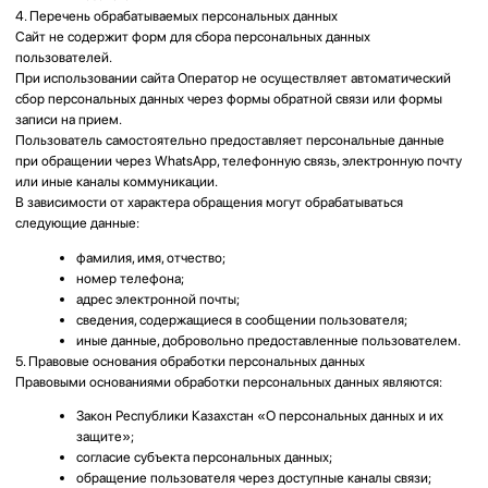
Закон Республики Казахстан «О персональных данных и их
защите»;
согласие субъекта персональных данных;
обращение пользователя через доступные каналы связи;
иные основания, предусмотренные законодательством
Республики Казахстан.
6. Принципы обработки персональных данных
Обработка персональных данных осуществляется на следующих
принципах:
законности и справедливости;
ограничения обработки достижением конкретных и законных
целей;
достоверности и актуальности персональных данных;
конфиденциальности персональных данных;
недопущения обработки избыточных персональных данных;
обеспечения безопасности персональных данных.
7. Порядок обработки персональных данных
Оператор может осуществлять следующие действия с персональными
данными:
сбор;
запись;
систематизация;
накопление;
хранение;
уточнение (обновление, изменение);
использование;
обезличивание;
блокирование;
удаление;
уничтожение.
Обработка персональных данных может осуществляться как с