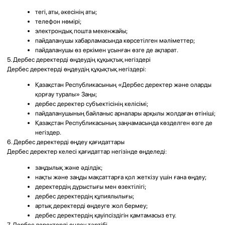
«ЛОР центр V-ENT» ЖШС
БСН: 170240028015
Заңды мекенжайы: МИКРОРАЙОН КАЗАХФИЛЬМ, дом 34 А, кв/офис 39
Телефон: +7 (700) 321-03-00
E-mail: v-ent@gmail.com
Сайт:
https://v-ent.kz
14. Қорытынды ережелер
Оператор осы Саясатқа пайдаланушыларды алдын ала хабардар етпей
өзгерістер енгізуге құқылы.
Саясаттың жаңа редакциясы сайтта жарияланған сәттен бастап күшіне
енеді, егер жаңа редакцияда өзгеше көзделмесе.
Саясаттың өзекті нұсқасы келесі мекенжайда орналастырылады:
https://v-ent.kz/privacy
Осы Саясат жаңа редакция қабылданғанға дейін мерзімсіз қолданылады.
ТОО "ЛОР центр v-ent"
+7 (700) 321-03-00
v-ent@gmail.com