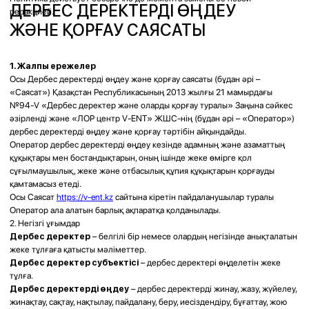
деректердің дұрыстығы мен өзектілігі;
дербес деректердің құпиялылығы;
артық деректерді өңдеуге жол бермеу;
дербес деректердің қауіпсіздігін қамтамасыз ету.
7. Дербес деректерді өңдеу тәртібі
Оператор дербес деректерге қатысты келесі әрекеттерді жүзеге асыра
алады:
жинау;
тіркеу;
жүйелеу;
жинақтау;
сақтау;
нақтылау (жаңарту, өзгерту);
пайдалану;
иесіздендіру;
бұғаттау;
жою;
толықтай жою.
Дербес деректерді өңдеу автоматтандырылған тәсілдермен де,
автоматтандырылмаған тәсілдермен де жүзеге асырылуы мүмкін.
8. Дербес деректерді үшінші тұлғаларға беру
Оператор дербес деректер субъектісінің келісімінсіз дербес деректерді
үшінші тұлғаларға бермейді, Қазақстан Республикасының заңнамасында
көзделген жағдайларды қоспағанда.
Пайдаланушылармен байланыс жасау үшін Оператор WhatsApp
мессенджерін пайдаланады.
Пайдаланушы WhatsApp сілтемесі арқылы өткеннен кейін ақпаратты әрі
қарай өңдеу осы сервистің иесі тарапынан оның құпиялылық саясаты мен
пайдалану шарттарына сәйкес жүзеге асырылуы мүмкін.
Оператор пайдаланушы үшінші тарап сервистеріне өткеннен кейін
олардың дербес деректерді өңдеу тәртібі үшін жауапты болмайды.
9. Дербес деректерді сақтау мерзімі