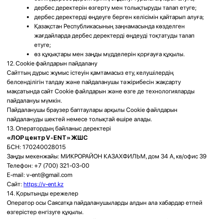
БИК: CASPKZKA
Номер счёта: KZ27722S000006913807
Больше, чем просто
© 2025 Все права защищены
ЛОР-клиника
Разработка сайта