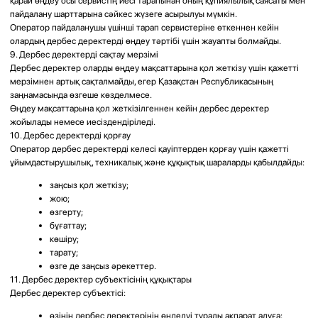
Функциональная ринопластика
Эндоскопические операции на пазухах
Лечение храпа
Удаление носовых полипов
Удаление аденоидов
Лечение ангины и тонзиллита
Промывание миндалин
Удаление миндалин
Удаление серных пробок
Лечение хронических воспалений уха
Фониатрия
Компания: ТОО "Лор центр V-ent"
Адрес: Казахстан, Алматы, МИКРОРАЙОН КАЗАХФИЛЬМ, дом 34 А,
кв/офис 39
БИН (ИИН): 170240028015
Банк: АО "Kaspi Bank"
КБе: 17