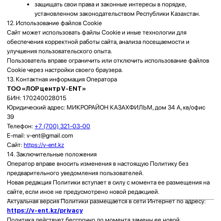
қабылдауға жазылуды ұйымдастыру;
пациенттермен кері байланыс жүргізу;
қызмет көрсету сапасын жақсарту;
Қазақстан Республикасы заңнамасының талаптарын орындау.
4. Өңделетін дербес деректердің тізбесі
Сайтта пайдаланушылардың дербес деректерін жинауға арналған
нысандар орналастырылмаған.
Сайтты пайдалану барысында Оператор кері байланыс немесе
қабылдауға жазылу нысандары арқылы дербес деректерді автоматты
түрде жинамайды.
Пайдаланушы дербес деректерін WhatsApp, телефон байланысы,
электрондық пошта немесе өзге байланыс арналары арқылы өз еркімен
ұсынады.
Өтініштің сипатына байланысты келесі деректер өңделуі мүмкін:
тегі, аты, әкесінің аты;
телефон нөмірі;
электрондық пошта мекенжайы;
пайдаланушы хабарламасында көрсетілген мәліметтер;
пайдаланушы өз еркімен ұсынған өзге де ақпарат.
5. Дербес деректерді өңдеудің құқықтық негіздері
Дербес деректерді өңдеудің құқықтық негіздері:
Қазақстан Республикасының «Дербес деректер және оларды
қорғау туралы» Заңы;
дербес деректер субъектісінің келісімі;
пайдаланушының байланыс арналары арқылы жолдаған өтініші;
Қазақстан Республикасының заңнамасында көзделген өзге де
негіздер.
6. Дербес деректерді өңдеу қағидаттары
Дербес деректер келесі қағидаттар негізінде өңделеді:
заңдылық және әділдік;
нақты және заңды мақсаттарға қол жеткізу үшін ғана өңдеу;