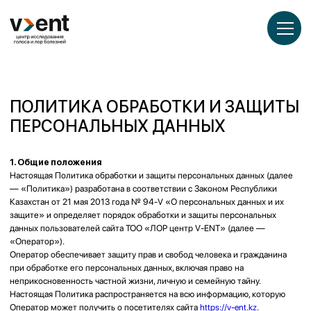
___
___
___
ПОЛИТИКА ОБРАБОТКИ И ЗАЩИТЫ
ПЕРСОНАЛЬНЫХ ДАННЫХ
1. Общие положения
Настоящая Политика обработки и защиты персональных данных (далее
— «Политика») разработана в соответствии с Законом Республики
Казахстан от 21 мая 2013 года № 94-V «О персональных данных и их
защите» и определяет порядок обработки и защиты персональных
данных пользователей сайта ТОО «ЛОР центр V-ENT» (далее —
«Оператор»).
Оператор обеспечивает защиту прав и свобод человека и гражданина
при обработке его персональных данных, включая право на
неприкосновенность частной жизни, личную и семейную тайну.
Настоящая Политика распространяется на всю информацию, которую
Оператор может получить о посетителях сайта
https://v-ent.kz
.
2. Основные понятия
Персональные данные
— сведения, относящиеся к определенному
или определяемому на их основании субъекту персональных данных.
Субъект персональных данных
— физическое лицо, к которому
относятся персональные данные.
Обработка персональных данных
— действия, направленные на
сбор, запись, систематизацию, накопление, хранение, уточнение,
использование, передачу, обезличивание, блокирование, удаление и
уничтожение персональных данных.