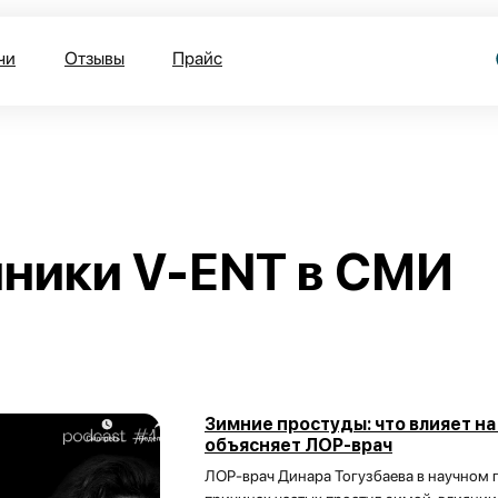
чи
Отзывы
Прайс
иники V-ENT в СМИ
Зимние простуды: что влияет на
объясняет ЛОР-врач
ЛОР-врач Динара Тогузбаева в научном по