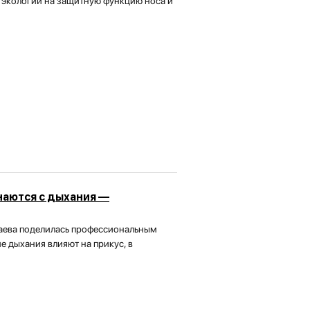
 экологии на защитную функцию носа и
наются с дыхания —
аева поделилась профессиональным
е дыхания влияют на прикус, в