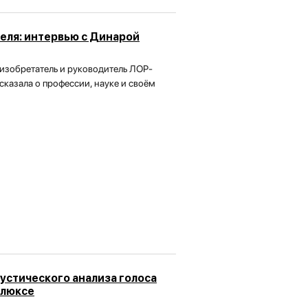
теля: интервью с Динарой
изобретатель и руководитель ЛОР-
казала о профессии, науке и своём
устического анализа голоса
флюксе