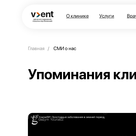
О клинике
Услуги
Вра
Главная
/
СМИ о нас
Упоминания кл