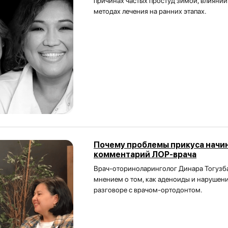
причинах частых простуд зимой, влиянии
методах лечения на ранних этапах.
Почему проблемы прикуса начи
комментарий ЛОР-врача
Врач-оториноларинголог Динара Тогузб
мнением о том, как аденоиды и нарушени
разговоре с врачом-ортодонтом.