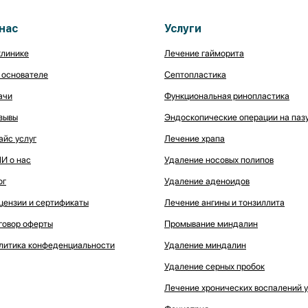
нас
Услуги
клинике
Лечение гайморита
 основателе
Септопластика
ачи
Функциональная ринопластика
зывы
Эндоскопические операции на паз
айс услуг
Лечение храпа
И о нас
Удаление носовых полипов
ог
Удаление аденоидов
цензии и сертификаты
Лечение ангины и тонзиллита
говор оферты
Промывание миндалин
литика конфеденциальности
Удаление миндалин
Удаление серных пробок
Лечение хронических воспалений у