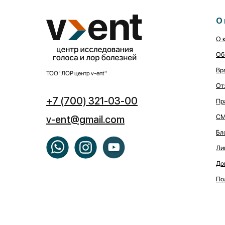
О 
О 
Об
Вр
ТОО "ЛОР центр v-ent"
От
+7 (700) 321-03-00
Пр
СМ
v-ent@gmail.com
Бл
Ли
До
По