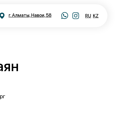
г. Алматы, Навои, 58
RU
KZ
аян
рг