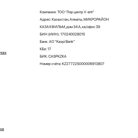
Компания: ТОО "Лор центр V-ent"
Адрес: Казахстан, Алматы, МИКРОРАЙОН
КАЗАХФИЛЬМ, дом 34 А, кв/офис 39
БИН (ИИН): 170240028015
Банк: АО "Kaspi Bank"
КБе: 17
ухах
БИК: CASPKZKA
Номер счёта: KZ27722S000006913807
ха