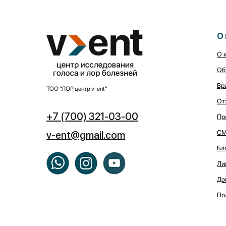
О 
О 
Об
Вр
ТОО "ЛОР центр v-ent"
От
+7 (700) 321-03-00
Пр
СМ
v-ent@gmail.com
Бл
Ли
До
По