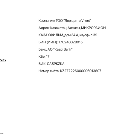
Компания: ТОО "Лор центр V-ent"
Адрес: Казахстан, Алматы, МИКРОРАЙОН
КАЗАХФИЛЬМ, дом 34 А, кв/офис 39
БИН (ИИН): 170240028015
Банк: АО "Kaspi Bank"
КБе: 17
ухах
БИК: CASPKZKA
Номер счёта: KZ27722S000006913807