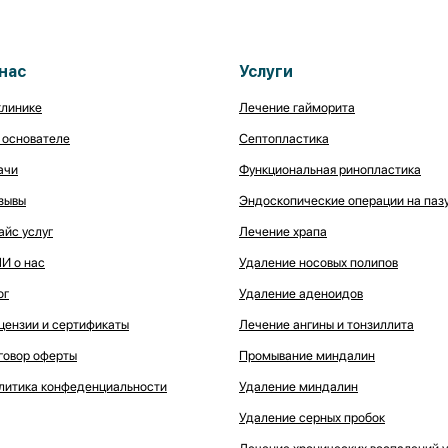
нас
Услуги
клинике
Лечение гайморита
 основателе
Септопластика
ачи
Функциональная ринопластика
зывы
Эндоскопические операции на паз
айс услуг
Лечение храпа
И о нас
Удаление носовых полипов
ог
Удаление аденоидов
цензии и сертификаты
Лечение ангины и тонзиллита
говор оферты
Промывание миндалин
литика конфеденциальности
Удаление миндалин
Удаление серных пробок