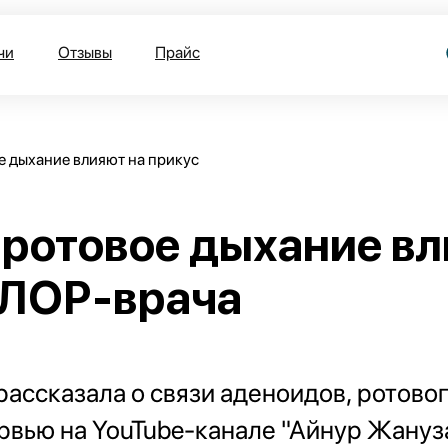
чи
Отзывы
Прайс
е дыхание влияют на прикус
 ротовое дыхание вл
 ЛОР-врача
ассказала о связи аденоидов, ротовог
рвью на YouTube-канале "Айнур Жануз