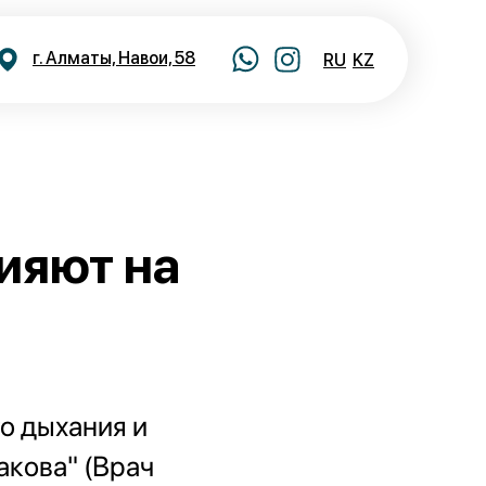
г. Алматы, Навои, 58
RU
KZ
ияют на
о дыхания и
акова" (Врач