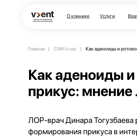
О клинике
Услуги
Вра
Главная
/
СМИ о нас
/
Как аденоиды и ротово
Как аденоиды и
прикус: мнение
ЛОР-врач Динара Тогузбаева р
формирования прикуса в инте