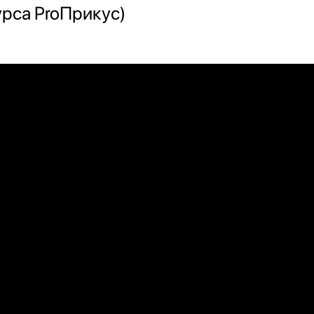
урса ProПрикус)